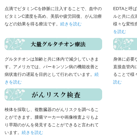
点滴でビタミンCを静脈に注入することで、血中の
EDTAと
ビタミンC濃度を高め、美肌や疲労回復、がん治療
ルと共に点
などの効果を得る療法です。
続きを読む
様々な変性
を読む
グルタチオンは加齢と共に体内で減少していきま
身体に必要
す。アメリカでは、パーキンソン病の機能改善と
直接血管内
病状進行の遅延を目的として行われています。
続
ることで様
きを読む
読む
検体を採取し、複数臓器のがんリスクを調べるこ
とができます。腫瘍マーカーや画像検査よりもよ
り早期のがんを発見することができると言われて
います。
続きを読む