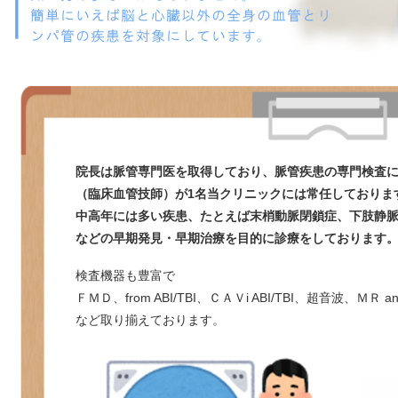
院長は脈管専門医を取得しており、脈管疾患の専門検査
（臨床血管技師）が1名当クリニックには常任しておりま
中高年には多い疾患、たとえば末梢動脈閉鎖症、下肢静
などの早期発見・早期治療を目的に診療をしております
検査機器も豊富で
ＦＭＤ、from ABI/TBI、ＣＡＶi ABI/TBI、超音波、ＭＲ angi
など取り揃えております。