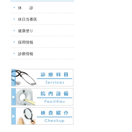
休 診
、
休日当番医
健康便り
採用情報
診療情報