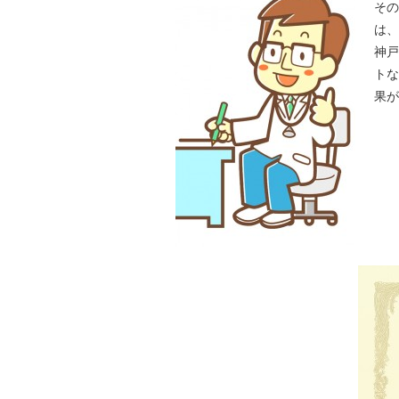
その
は、
神戸
トな
果が